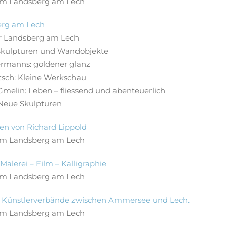
m Landsberg am Lech
erg am Lech
r Landsberg am Lech
 Skulpturen und Wandobjekte
rmanns: goldener glanz
tsch: Kleine Werkschau
melin: Leben – fliessend und abenteuerlich
 Neue Skulpturen
en von Richard Lippold
m Landsberg am Lech
lerei – Film – Kalligraphie
m Landsberg am Lech
. Künstlerverbände zwischen Ammersee und Lech.
m Landsberg am Lech