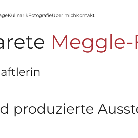
räge
Kulinarik
Fotografie
Über mich
Kontakt
rete
Meggle-
aftlerin
nd produzierte Auss